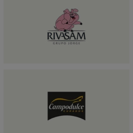
Rivasam
Nuestra empresa especializada en el
despiece, el procesado y el envasado de
carne porcina.