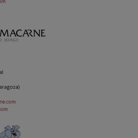
com
al
aragoza)
ne.com
com