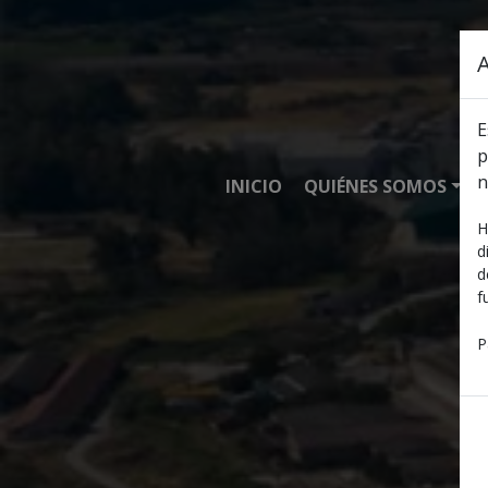
Pasar al contenido principal
A
E
p
n
INICIO
QUIÉNES SOMOS
H
d
d
f
P