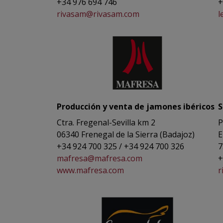
+34 976 694 746
+
rivasam@rivasam.com
l
Producción y venta de jamones ibéricos
S
Ctra. Fregenal-Sevilla km 2
P
06340 Frenegal de la Sierra (Badajoz)
E
+34 924 700 325 / +34 924 700 326
7
mafresa@mafresa.com
+
www.mafresa.com
r