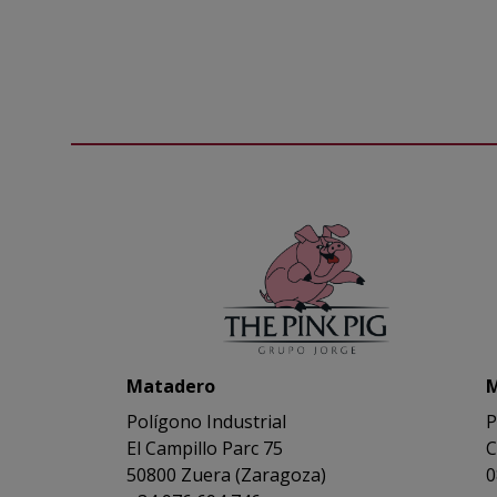
Matadero
M
Polígono Industrial
P
El Campillo Parc 75
C
50800 Zuera (Zaragoza)
0