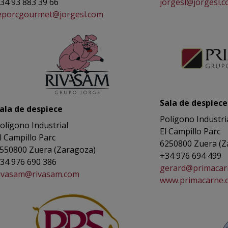
34 93 883 39 66
jorgesl@jorgesl.
eporcgourmet@jorgesl.com
Sala de despiece
ala de despiece
Polígono Industri
olígono Industrial
El Campillo Parc
l Campillo Parc
6250800 Zuera (Z
550800 Zuera (Zaragoza)
+34 976 694 499
34 976 690 386
gerard@primacar
ivasam@rivasam.com
www.primacarne.