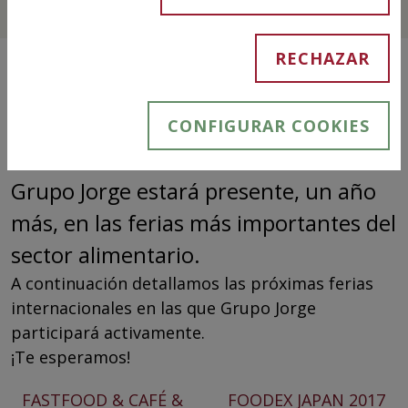
RECHAZAR
CONFIGURAR COOKIES
Grupo Jorge estará presente, un año
más, en las ferias más importantes del
sector alimentario.
A continuación detallamos las próximas ferias
internacionales en las que Grupo Jorge
participará activamente.
¡Te esperamos!
FASTFOOD & CAFÉ &
FOODEX JAPAN 2017