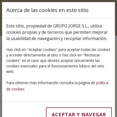
Pasar al contenido principal
Acerca de las cookies en este sitio
Select your lang
Este sitio, propiedad de GRUPO JORGE S.L., utiliza
cookies propias y de terceros que permiten mejorar
la usabilidad de navegación y recopilar información.
Haz click en "Aceptar cookies" para aceptar todas las cookies
y acceder directamente al sitio o haz click en "Rechazar
28 NOVEMBER 2022
cookies" en el caso que desees aceptar únicamente las
Fundación Grupo Jorge se
cookies esenciales para el funcionamiento básico del sitio
web.
suma a la plantación de
Para obtener más información consulta la página de
política
árboles del Bosque de los
de cookies
Zaragozanos
ACEPTAR Y NAVEGAR
Jorge Pork Meat